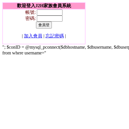
歡迎登入J2H家族會員系統
帳號:
密碼:
|
加入會員
|
忘記密碼
|
"; $conID = @mysql_pconnect($dbhostname, $dbusername, $dbuser
from where username=''