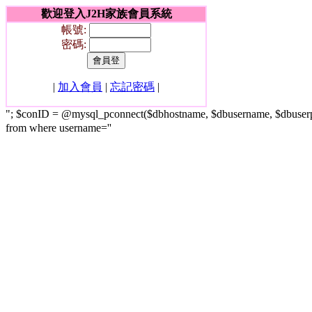
歡迎登入J2H家族會員系統
帳號:
密碼:
|
加入會員
|
忘記密碼
|
"; $conID = @mysql_pconnect($dbhostname, $dbusername, $dbuser
from where username=''