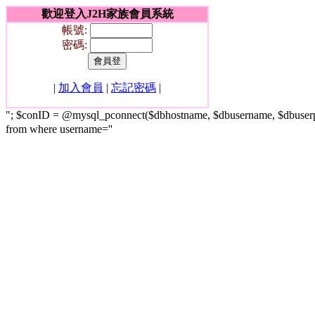
歡迎登入J2H家族會員系統
帳號:
密碼:
|
加入會員
|
忘記密碼
|
"; $conID = @mysql_pconnect($dbhostname, $dbusername, $dbuser
from where username=''